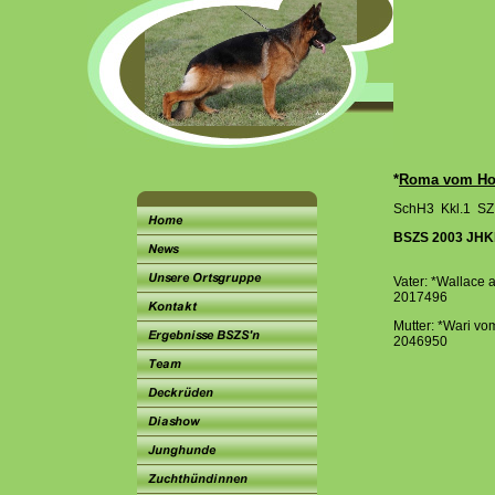
*
Roma vom Hol
SchH3 Kkl.1 S
BSZS 2003 JHKl
Vater: *Wallace 
2017496
Mutter: *Wari v
2046950